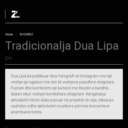
Home
SHOWBIZ
Tradicionalja Dua Lipa
0
Dua Lipa ka publikuar disa fotografi në Instagram me një
veshje që ngjason me ato të veshjeve popullore shqiptare.
Fustani dhe kombinimi që ka bërë me bluzën e bardhë,
duken sikur veshjet kombëtare shqiptare. Këngëtarja
aktualisht është duke punuar në projekte të reja, teksa po
vazhdon edhe aktivitetet muzikore përmes koncerteve
anembanë botës.