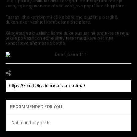
Dua Lipa ka publikuar disa fotografi në Instagram me një
veshje që ngjason me ato të veshjeve popullore shqiptare.
Fustani dhe kombinimi që ka bërë me bluzën e bardhë,
duken sikur veshjet kombëtare shqiptare.
Këngëtarja aktualisht është duke punuar në projekte të reja,
teksa po vazhdon edhe aktivitetet muzikore përmes
koncerteve anembanë botës.
RECOMMENDED FOR YOU
Not found any posts