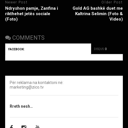
Newer Post
Older Post
Ndryshon pamje, Zanfina i
Gold AG bashkë duet me
rikthehet jetës sociale
Kaltrina Selimin (Foto &
(Foto)
Video)
COMMENTS
DISQUS:
0
FACEBOOK:
Për reklama na kontaktoni në:
marketing@zico.tv
Rreth nesh…