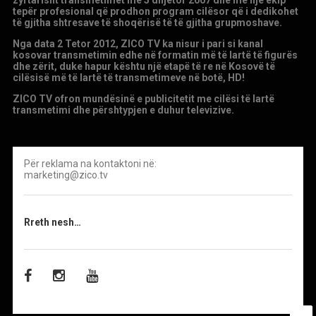
tepër profesional që prodhon program cilësor që i dedikohet
të gjitha shtresave të shoqërisë të të gjitha grupmoshave.
Nga data 2 Tetor 2012, ZICO TV ka nisur i pari si kanal
kosovar transmetimin edhe në formatin më të lartë të figurës
dhe zërit, duke hapur kështu një etapë të re në Kosovë të
cilësisë më të lartë të transmetimeve në botë, HD!
ZICO TV ofron mundësinë e publicitetit me cilësi të lartë
transmetimi dhe përshtypjen e duhur televizive.
Për reklama na kontaktoni në:
marketing@zico.tv
Rreth nesh…