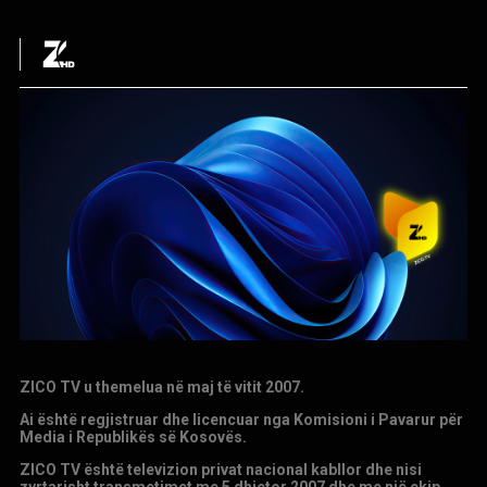
ZICO TV u themelua në maj të vitit 2007
.
Ai është regjistruar dhe licencuar nga Komisioni i Pavarur për
Media i Republikës së Kosovës.
ZICO TV është televizion privat nacional kabllor dhe nisi
zyrtarisht transmetimet me 5 dhjetor 2007 dhe me një ekip