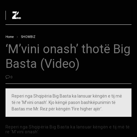
Home
SHOWBIZ
‘M’vini onash’ thotë Big
Basta (Video)
0
Reperi nga Shqipëria Big Basta ka lansuar këngën e tij më
të re ‘M’vini onash’. Kjo këngë pason bashkëpunimin të
Bastas me Mr. Rez për këngën ‘Fire higher ajër’.
Reperi nga Shqipëria Big Basta ka lansuar këngën e tij më të
re ‘M’vini onash’.