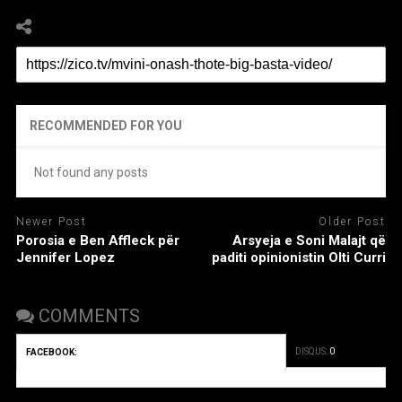
RECOMMENDED FOR YOU
Not found any posts
Newer Post
Older Post
Porosia e Ben Affleck për
Arsyeja e Soni Malajt që
Jennifer Lopez
paditi opinionistin Olti Curri
COMMENTS
DISQUS:
0
FACEBOOK: