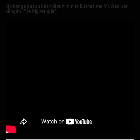
Kjo këngë pason bashkëpunimin të Bastas me Mr. Rez për
këngën ‘Fire higher ajër’.